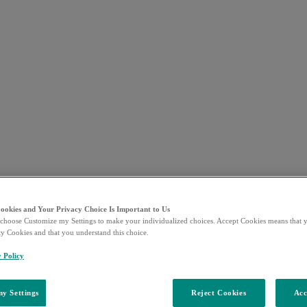
Cookies and Your Privacy Choice Is Important to Us
choose Customize my Settings to make your individualized choices. Accept Cookies means that y
ty Cookies and that you understand this choice.
y Policy
y Settings
Reject Cookies
Acc