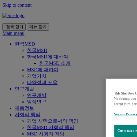
Skip to content
검색
닫기
메뉴
닫기
Main menu
한국MSD
한국MSD
한국MSD에 대하여
한국MSD 소개
MSD에 대하여
기업가치
다양성과 포용
연구개발
This Site Uses 
연구개발
We suggest you 
임상연구
accept third-par
제품정보
사회적 책임
See our Privac
기업 시민으로서의 책임
한국MSD 사회적 책임
Customize m
MSD 사회적 책임