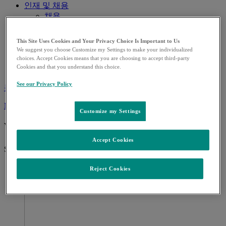
인재 및 채용
채용
복지제도
MSD 소식
This Site Uses Cookies and Your Privacy Choice Is Important to Us
MSD 소식
We suggest you choose Customize my Settings to make your individualized
공지사항
choices. Accept Cookies means that you are choosing to accept third-party
Cookies and that you understand this choice.
보도자료
See our Privacy Policy
문의
MSD
See our worldwide locations and country contact information
Customize my Settings
What can we help you find?
Accept Cookies
Search for:
Reject Cookies