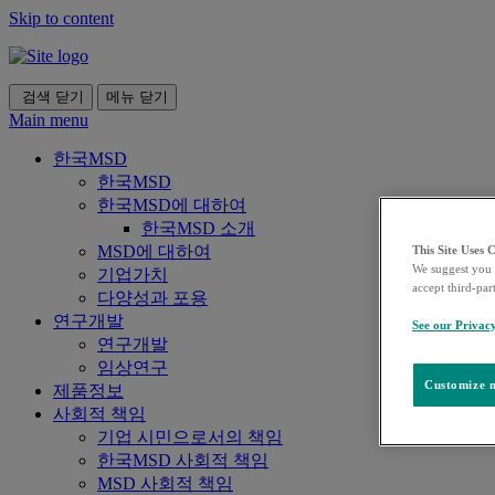
Skip to content
검색
닫기
메뉴
닫기
Main menu
한국MSD
한국MSD
한국MSD에 대하여
한국MSD 소개
MSD에 대하여
This Site Uses 
We suggest you 
기업가치
accept third-par
다양성과 포용
연구개발
See our Privac
연구개발
임상연구
Customize m
제품정보
사회적 책임
기업 시민으로서의 책임
한국MSD 사회적 책임
MSD 사회적 책임