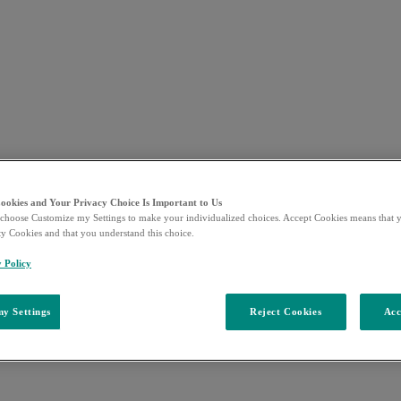
Cookies and Your Privacy Choice Is Important to Us
choose Customize my Settings to make your individualized choices. Accept Cookies means that y
ty Cookies and that you understand this choice.
y Policy
y Settings
Reject Cookies
Acc